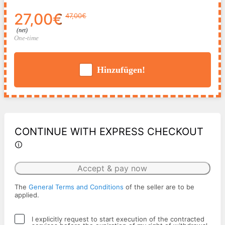
27,00€
47,00€
(net)
One-time
Hinzufügen!
CONTINUE WITH EXPRESS CHECKOUT
Accept & pay now
The
General Terms and Conditions
of the seller are to be
applied.
I explicitly request to start execution of the contracted